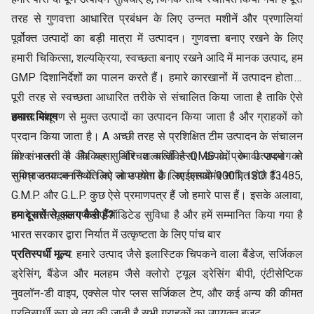
तरह से गुणवत्ता आधारित प्रबंधन के लिए उन्नत मशीनें और प्रणालियां
पूर्वोक्त उत्पादों का बड़ी मात्रा में उत्पादन। गुणवत्ता बनाए रखने के लिए
हमारी चिकित्सा, शल्यक्रिया, स्वच्छता बनाए रखने आदि में मानक उत्पाद, हम
GMP दिशानिर्देशों का पालन करते हैं। हमारे कारखानों में उत्पादन होता है
पूरी तरह से स्वच्छता आधारित तरीके से संचालित किया जाता है ताकि ऐसे
उत्पाद संदूषण से मुक्त उत्पादों का उत्पादन किया जाता है और ग्राहकों को
हमारा मिशन
प्रदान किया जाता है। A अच्छी तरह से प्रशिक्षित टीम उत्पादन के संचालन
को संभालती है और यह सुनिश्चित करती है QMS के प्रभावी उपयोग से
विश्व स्तर के चिकित्सा और शल्यचिकित्सा उत्पादों के उत्पादन को
समग्र उत्पादन स्थिति को लाभ होता है। आईएसओ 9001, ISO 13485,
सुविधाजनक बनाने के लिए जो उपयोग के लिए फायदेमंद साबित होते हैं।
G.M.P. और G.L.P. कुछ ऐसे प्रमाणपत्र हैं जो हमारे पास हैं। इसके अलावा,
हमारे पास यूएस एफडीए ऑडिटेड सुविधा है और हमें सम्मानित किया गया है
हम दूसरों से अलग कैसे हैं?
भारत सरकार द्वारा निर्यात में उत्कृष्टता के लिए पांच बार
प्रतिस्पर्धी मूल्य
: हमारे उत्पाद जैसे इलास्टिक चिपकने वाला बैंडेज, सर्जिकल
ड्रेसिंग, बैंडेज और मलहम जैसे क्लोरो ट्यूल ड्रेसिंग बीपी, एंटीसेप्टिक
नुवलॉन-डी वाइप, एक्सेल पोर प्लस सर्जिकल टेप, और कई अन्य की कीमत
प्रतिस्पर्धी रूप से तय की जाती है सभी ग्राहकों का उपयुक्त बजट