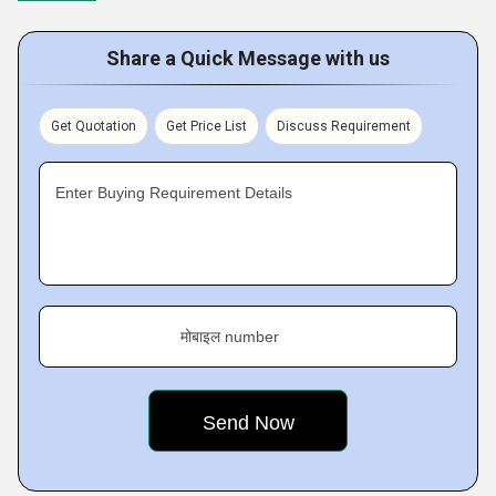
fledged production facilities, installed with advanced
machines and systems for handling completely quality
Share a Quick Message with us
based and large quantity production of aforesaid products.
For maintaining quality standards in our medical, surgical,
Get Quotation
Get Price List
Discuss Requirement
hygiene maintaining and other products, we follow GMP
guidelines. Production at our factories is conducted in a
Enter Buying Requirement Details
completely hygiene based manner so that products that are
free from contamination are produced and provided to
customers. A well-trained team handles operations of
production and makes certain effective use of QMS
benefits the overall production status. ISO 9001, ISO
मोबाइल number
13485, G.M.P. and G.L.P. are some of the certificates that we
have. In