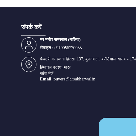
संपर्क करें
मर मनीष सभरवाल
(
मालिक
)
मोबाइल :
+919056770088
फैक्ट्री का इतना हिस्सा. 137, बुरानबाला, बरोटियाला,खराब - 17
हिमाचल प्रदेश, भारत
जांच भेजें
Email :
buyers@drsabharwal.in