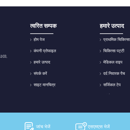
त्वरित सम्पक
हमारे उत्पाद
होम पेज
प्राथमिक चिकित्सा
कंपनी प्रोफाइल
चिकित्सा पट्टी
4103,
हमारे उत्पाद
मेडिकल वाइप
संपर्क करें
दर्द निवारक पैच
साइट मानचित्र
सर्जिकल टेप
सर्जिकल प्लास्टर
कैनुला फिक्सिंग स्ट
आंख पैड
जांच भेजें
एसएमएस भेजें